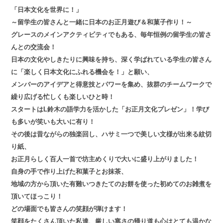
「日本文化を世界に！」
～留学生の皆さんと一緒に日本のお正月遊び＆和菓子作り！～
グレースのメインアクティビティでもある、毎年恒例の留学生の皆さ
んとの交流会！
日本の文化やしきたりに興味を持ち、深く学ばれている学生の皆さん
に「楽しく日本文化にふれる機会を！」と願い、
メンバーのアイデアと得意技とパワーを集め、抜群のチームワークで
繰り広げる忙しくも楽しいひと時！
スタートはL鈴木の語学力を活かした「お正月文化プレゼン」！学び
も多いが笑いも大いに有り！
その後は昔ながらの独楽回し、ハサミ一つで美しい文様が出来る紋切
り紙、
お正月らしく百人一首で坊主めくりで大いに盛り上がりました！
自身の手で作り上げた和菓子とお抹茶、
地域の方から頂いた有難いつきたてのお餅を使った初めてのお雑煮を
頂いてほっこり！
どの場面でも皆さんの笑顔が弾けます！
笑顔をたくさん頂いた私達、厳しい寒さの帰り道も心はとても温かな